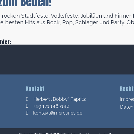
 zum Beben!
rocken Stadtfeste, Volksfeste, Jubiläen und Firmenf
 besten Hits aus Rock, Pop, Schlager und Party. Ob
hier:
Kontakt
Recht
Herbert „Bobby“ Papritz
Impre
+49 171 1483140
Daten
kontakt@mercuries.de